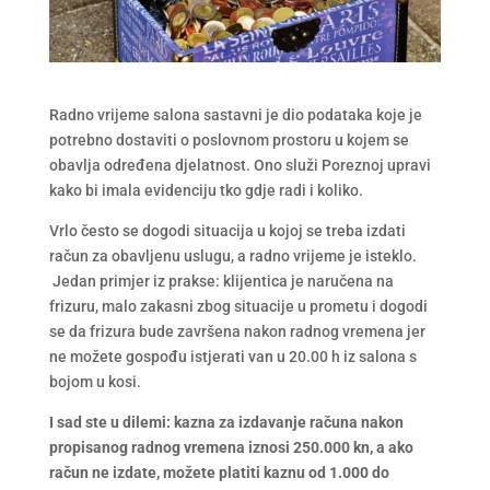
Radno vrijeme salona sastavni je dio podataka koje je
potrebno dostaviti o poslovnom prostoru u kojem se
obavlja određena djelatnost. Ono služi Poreznoj upravi
kako bi imala evidenciju tko gdje radi i koliko.
Vrlo često se dogodi situacija u kojoj se treba izdati
račun za obavljenu uslugu, a radno vrijeme je isteklo.
Jedan primjer iz prakse: klijentica je naručena na
frizuru, malo zakasni zbog situacije u prometu i dogodi
se da frizura bude završena nakon radnog vremena jer
ne možete gospođu istjerati van u 20.00 h iz salona s
bojom u kosi.
I sad ste u dilemi: kazna za izdavanje računa nakon
propisanog radnog vremena iznosi 250.000 kn, a ako
račun ne izdate, možete platiti kaznu od 1.000 do