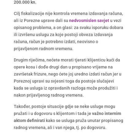
200.000 kn.
Cilj fiskalizacije nije kontrola vremena izdavanja računa,
ali iz Porezne uprave dali su
nedvosmislen savjet
u vezi
opisanog problema, a on glasi: za svaku isporuku dobara
ili izvršenu uslugu za koje postoji obveza izdavanja
računa, račun je potrebno izdati, neovisno o
prijavljenom radnom vremenu.
Drugim riječima, nećete morati tjerati klijenticu kući da
opere kosu i dođe drugi dan u propisano vrijeme na
završetak frizure, nego ćete joj uredno izdati račun jer u
Poreznoj upravi su svjesni toga da postoje slučajevi
kada se usluga iz opravdanih razloga može produžiti i
nakon prijavljenog radnog vremena.
Također, postoje situacije gdje se neke usluge mogu
pružati i u dogovoru s klijentom i tada je
važno internim
aktom definirati
kako se usluga pruža unutar propisanog
radnog vremena, ali i van njega, tj. po dogovoru.