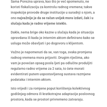
Sama Porezna uprava, kao što je već spomenuto, ne
koristi fiskalizaciju za kontrolu radnog vremena; takve
inspekcije provode druge institucije u suradnji s njom, a
ono
najvažnije je da se račun uvijek mora izdati, čak i u
slučaju kada je radno vrijeme isteklo.
Dakle, nema brige oko kazne u slučaju kada je situacija
opravdana ili kada je internim aktom definirano kako se
usluga može obavljati i po dogovoru s klijentom.
Važno je napomenuti da se, van toga, svaka promjena
radnog vremena mora prijaviti. Drugim riječima, ako
vam je povećan opseg posla ljeti pa odlučite produljiti
regularno radno vrijeme za 2 sata, to ćete morati
evidentirati putem uspostavljenog sustava razmjene
podataka i internim aktom.
Isto vrijedi i za romjene poput korištenja kolektivnog
godišnjeg odmora ili kratkotrajne adaptacije poslovnog
prostora, kada se prostori privremeno zatvaraju.