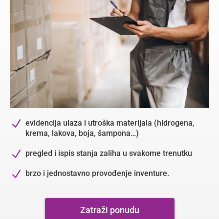
N
evidencija ulaza i utroška materijala (hidrogena,
krema, lakova, boja, šampona…)
N
pregled i ispis stanja zaliha u svakome trenutku
N
brzo i jednostavno provođenje inventure.
Zatraži ponudu