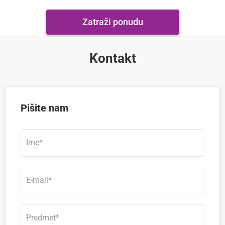
Zatraži ponudu
Kontakt
Pišite nam
I
m
e
*
E
-
m
a
i
P
l
r