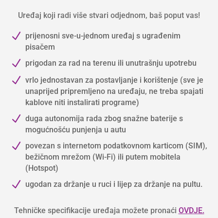
Uređaj koji radi više stvari odjednom, baš poput vas!
N
prijenosni sve-u-jednom uređaj s ugrađenim
pisačem
N
prigodan za rad na terenu ili unutrašnju upotrebu
N
vrlo jednostavan za postavljanje i korištenje (sve je
unaprijed pripremljeno na uređaju, ne treba spajati
kablove niti instalirati programe)
N
duga autonomija rada zbog snažne baterije s
mogućnošću punjenja u autu
N
povezan s internetom podatkovnom karticom (SIM),
bežičnom mrežom (Wi-Fi) ili putem mobitela
(Hotspot)
N
ugodan za držanje u ruci i lijep za držanje na pultu.
Tehničke specifikacije uređaja možete pronaći
OVDJE.