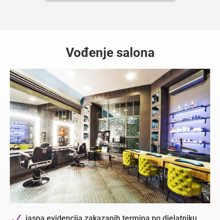
Vođenje salona
N
jasna evidencija zakazanih termina po djelatniku