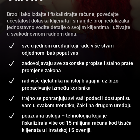
Brzo i lako izdajte i fiskalizirajte račune, povećajte
učestalost dolaska klijenata i smanjite broj nedolazaka,
jednostavno vodite detalje o svojim klijentima i uživajte
u svakodnevnom radnom danu.
N
sve u jednom uređaji koji rade više stvari
odjednom, baš poput vas
N
zadovoljavaju sve zakonske propise i stalno prate
promjene zakona
N
rad više djelatnika na istoj blagajni, uz brzo
prebacivanje između korisnika
N
trajno se pohranjuju svi vaši podaci i dostupni su
vam u svakom trenutku, čak i na drugom uređaju
N
pouzdana usluga – tehnologija koja je
fiskalizirala više od 15 milijuna računa kod tisuća
klijenata u Hrvatskoj i Sloveniji.