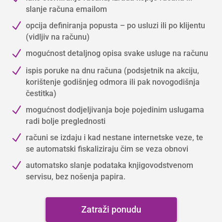
slanje računa emailom
N
opcija definiranja popusta – po usluzi ili po klijentu
(vidljiv na računu)
N
mogućnost detaljnog opisa svake usluge na računu
N
ispis poruke na dnu računa (podsjetnik na akciju,
korištenje godišnjeg odmora ili pak novogodišnja
čestitka)
N
mogućnost dodjeljivanja boje pojedinim uslugama
radi bolje preglednosti
N
računi se izdaju i kad nestane internetske veze, te
se automatski fiskaliziraju čim se veza obnovi
N
automatsko slanje podataka knjigovodstvenom
servisu, bez nošenja papira.
Zatraži ponudu