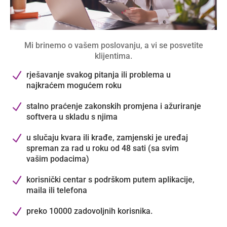
Mi brinemo o vašem poslovanju, a vi se posvetite
klijentima.
N
rješavanje svakog pitanja ili problema u
najkraćem mogućem roku
N
stalno praćenje zakonskih promjena i ažuriranje
softvera u skladu s njima
N
u slučaju kvara ili krađe, zamjenski je uređaj
spreman za rad u roku od 48 sati (sa svim
vašim podacima)
N
korisnički centar s podrškom putem aplikacije,
maila ili telefona
N
preko 10000 zadovoljnih korisnika.