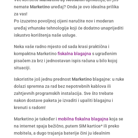
nemate
Marketino
uređaj? Onda je ovo idealna prilika
za vas!
Po izuzetno povoljnoj cijeni naručite nov i moderan
uređaj vrhunske tehnologije koji će dodatno unaprijediti
iskustvo korištenja naše usluge.
Neka vaše radno mjesto od sada krasi praktična i
kompaktna Marketino
fiskalna blagajna
s ugrađenim
pisačem za brz i jednostavan ispis računa u bilo kojoj
situaciji.
Iskoristite još jednu prednost
Marketino
blagajne: u ruke
dolazi spremna za rad bez nepotrebnih kablova ili
zahtjevnih programskih instalacija. Sve što trebate
nakon dostave paketa je izvaditi i upaliti blagajnu i
krenuti s radom!
Marketino je također i
mobilna fiskalna blagajna
koja se
na internet spaja bežično, putem SIM kartice* ili preko
mobitela, a dugo trajanja baterije čini ju idealnim