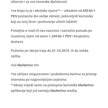
izborom i za sve terenske djelatnosti.
I na kraju tu je i akcijska cijena** – uštedom od
650 kn +
PDV
postanite dio velike obitelji zadovoljnih korisnika
koji su svoj život i poslovanje učinili lakšim!
Pošaljite e-mail ili nas nazovite i zatražite ponudu po
izuzetnoj cijeni od samo
1.249 kn + PDV
i besplatnu
dostavu.
Požurite jer akcija traje do
31.10.2019.
ili do isteka
zaliha.
Vaš
Marketino
tim
*na zahtjev osiguravamo i podatkovnu karticu za pristup
internetu po najpovoljnijim uvjetima
**akcija vrijedi samo za postojeće korisnike
Marketino
aplikacije koji još nemaju
Marketino
uređaj