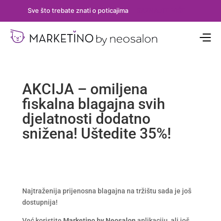
Sve što trebate znati o poticajima
SAZNAJTE VIŠE
AKCIJA – omiljena
fiskalna blagajna svih
djelatnosti dodatno
snižena! Uštedite 35%!
Najtraženija prijenosna blagajna na tržištu sada je još
dostupnija!
Već koristite
Marketino by
Neosalon
aplikaciju, ali još